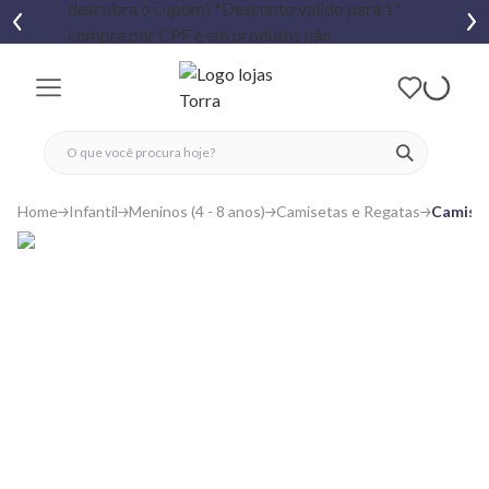
fechar menu
fechar menu
 favoritos
ver produtos
Home
Infantil
Meninos (4 - 8 anos)
Camisetas e Regatas
Camiset