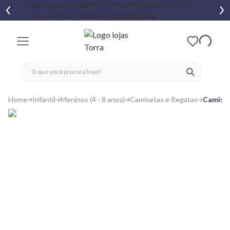
fechar menu
fechar menu
 favoritos
ver produtos
Home
Infantil
Meninos (4 - 8 anos)
Camisetas e Regatas
Camiset