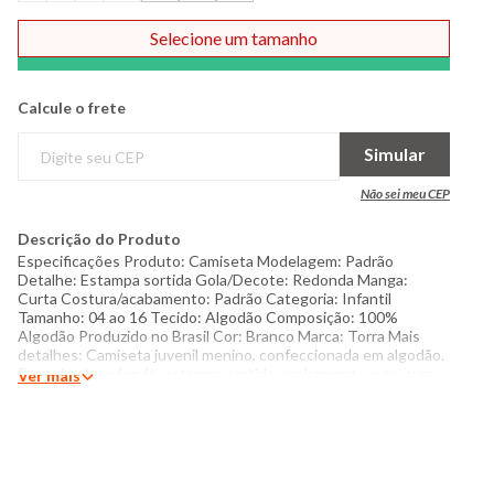
Selecione um tamanho
Comprar
Calcule o frete
Simular
Não sei meu CEP
Descrição do Produto
Especificações Produto: Camiseta Modelagem: Padrão
Detalhe: Estampa sortida Gola/Decote: Redonda Ma​nga:
Curta Costura/acabamento: Padrão Categoria: Infantil
Tamanho: 04 ao 16 Tecido: Algodão Composição: 100%
Algodão Produzido no Brasil Cor: Branco Marca: Torra Mais
detalhes: Camiseta juvenil menino, confeccionada em algodão.
Possui gola redonda, estampa sortida, acabamento e costura
Ver mais
padrão. Obs. Estampa sortida, não podendo escolher. O que é
camiseta T-shirt? A camiseta é uma peça de roupa do guarda-
roupa feminino, masculino, plus size e infantil e que pode ser
facilmente identificada pelo seu formato. A camiseta possui um
corte reto, com mangas curtas e, quando completamente
aberta, tem a forma da letra “T”. Por causa disso, em inglês