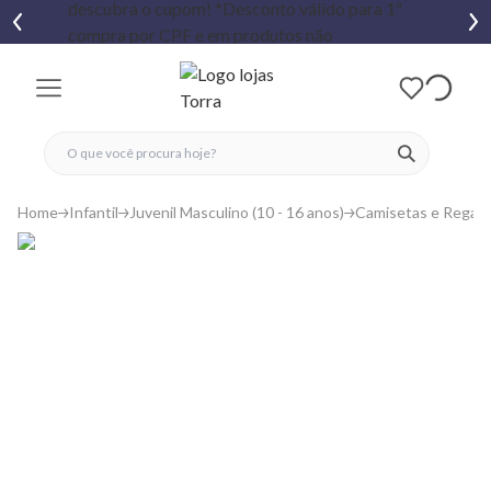
fechar menu
fechar menu
 favoritos
ver produtos
Home
Infantil
Juvenil Masculino (10 - 16 anos)
Camisetas e Regat