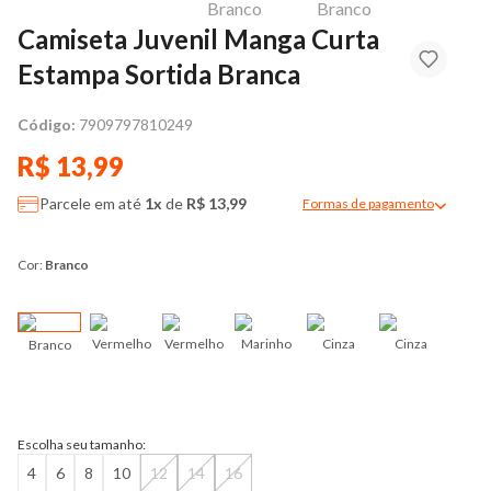
Camiseta Juvenil Manga Curta
Estampa Sortida Branca
Código:
7909797810249
R$ 13,99
Parcele em até
1x
de
R$ 13,99
Formas de pagamento
Modal de formas de pag
Cor:
Branco
Vermelho
Vermelho
Marinho
Cinza
Cinza
Branco
Pre
Escolha seu tamanho:
4
6
8
10
12
14
16