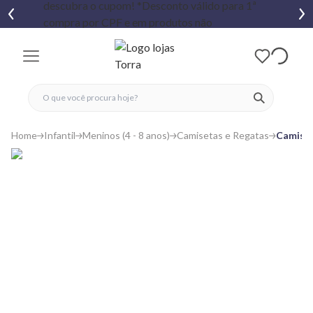
fechar menu
fechar menu
 favoritos
ver produtos
Home
Infantil
Meninos (4 - 8 anos)
Camisetas e Regatas
Camiset