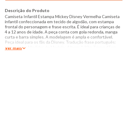
Descrição do Produto
Camiseta Infantil Estampa Mickey Disney Vermelha Camiseta
infantil confeccionada em tecido de algodão, com estampa
frontal do personagem e frase escrita. É ideal para crianças de
4 a 12 anos de idade. A peça conta com gola redonda, manga
curta e barra simples. A modelagem é ampla e confortável.
Peça ideal para os fãs da Disney. Tradução frase português:
vamos jogar Medidas do Modelo: Altura: 1,22m Tórax: 65cm
Ver mais
Cintura: 58cm Quadril: 69cm Manequim: 6/8 Modelo veste
peça tamanho: 8 Especificações: - Composição: 100% algodão
- Produzido no Brasil - Instruções de lavagem: Lavar com
temperatura máxima de 40°C Não usar alvejante a base de
cloro Proibido usar secadora Passar com temperatura máxima
de 110°C Não lavar a seco O tom das cores dos produtos nas
fotos podem sofrer variações em decor