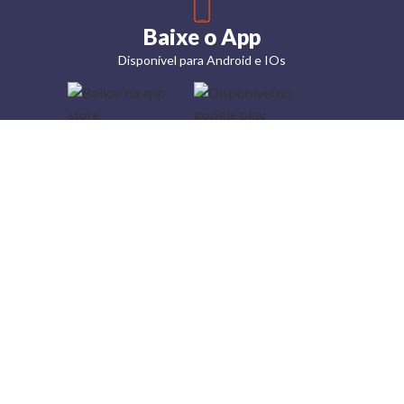
Baixe o App
Disponível para Android e IOs
Lojas
Torra: a
moda do
preço
baixo
A Torra é
uma rede
varejista
que conta