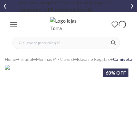
fechar menu
fechar menu
 favoritos
ver produtos
Home
Infantil
Meninas (4 - 8 anos)
Blusas e Regatas
Camiseta In
60% OFF