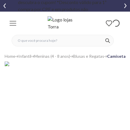
fechar menu
fechar menu
 favoritos
ver produtos
Home
Infantil
Meninas (4 - 8 anos)
Blusas e Regatas
Camiseta In