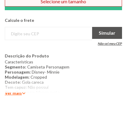
Selecione um tamanho
Comprar
Calcule o frete
Simular
Não sei meu CEP
Descrição do Produto
Características
Segmento:
C
amiseta Personagem
Personagem:
Disney- Minnie
Modelagem:
Cropped
Decote:
Gola careca
Tem capuz:
Não possui
Tipo de manga:
Manga curta
Ver mais
Costura:
Padrão
Acabamento:
Padrão
Textura do tecido:
Liso
Descrição da estampa:
Estampa frontal personagem Minnie
lacinho com glitter
Bordado:
Não possui
Detalhes:
Estampa frontal com escrita