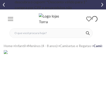
fechar menu
fechar menu
 favoritos
ver produtos
Home
Infantil
Meninos (4 - 8 anos)
Camisetas e Regatas
Camiset