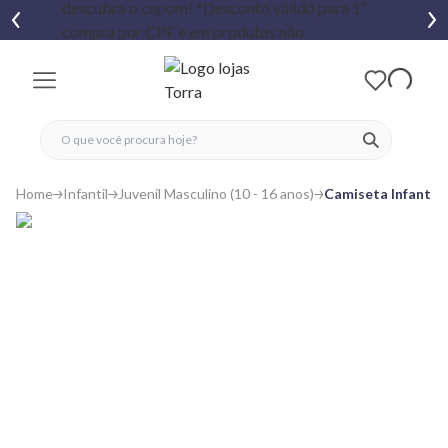
fechar menu
fechar menu
 favoritos
ver produtos
Home
Infantil
Juvenil Masculino (10 - 16 anos)
Camiseta Infantil