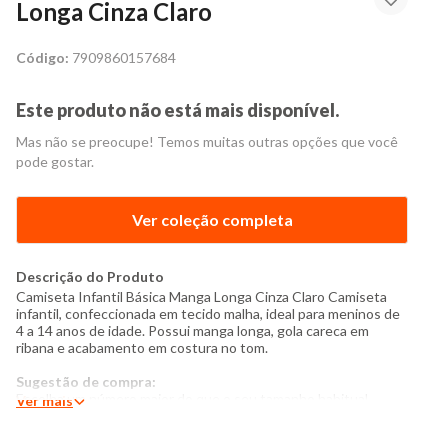
Longa Cinza Claro
Código:
7909860157684
Este produto não está mais disponível.
Mas não se preocupe! Temos muitas outras opções que você
pode gostar.
Ver coleção completa
Descrição do Produto
Camiseta Infantil Básica Manga Longa Cinza Claro Camiseta
infantil, confeccionada em tecido malha, ideal para meninos de
4 a 14 anos de idade. Possui manga longa, gola careca em
ribana e acabamento em costura no tom.
Sugestão de compra:
Escolha um número maior do que o seu tamanho habitual.
Ver mais
Modelo veste peça tamanho: 8 Medidas do Modelo: Altura: