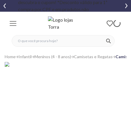
fechar menu
fechar menu
 favoritos
ver produtos
Home
Infantil
Meninos (4 - 8 anos)
Camisetas e Regatas
Camiset