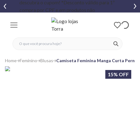
fechar menu
fechar menu
 favoritos
ver produtos
Home
Feminino
Blusas
Camiseta Feminina Manga Curta Pernal
15% OFF