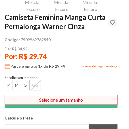
Camiseta Feminina Manga Curta
Pernalonga Warner Cinza
Código:
7909969762840
De: R$ 34,99
Por: R$ 29,74
Parcele em até
1x
de
R$ 29,74
Formas de pagamento
Modal de formas de pag
Escolha seu tamanho:
P
M
G
GG
Selecione um tamanho
Comprar
Calcule o frete