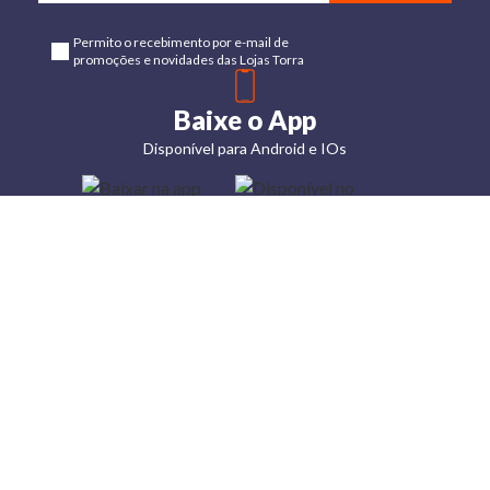
Permito o recebimento por e-mail de
promoções e novidades das Lojas Torra
Baixe o App
Disponível para Android e IOs
Lojas
Torra: a
moda do
preço
baixo