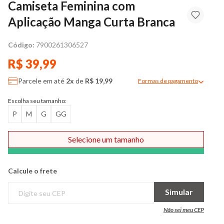
Camiseta Feminina com
Aplicação Manga Curta Branca
Código:
7900261306527
R$ 39,99
Parcele em até
2x
de
R$ 19,99
Formas de pagamento
Modal de formas de pag
Escolha seu tamanho:
P
M
G
GG
Selecione um tamanho
Comprar
Calcule o frete
Simular
Não sei meu CEP