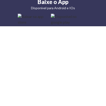
Baixe o App
Disponível para Android e IOs
Lojas
Torra: a
moda do
preço
baixo
A Torra é
uma rede
varejista
que conta
com 90