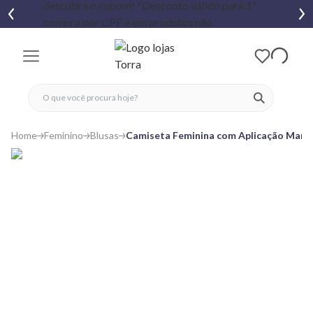
fechar menu
fechar menu
 favoritos
ver produtos
Home
Feminino
Blusas
Camiseta Feminina com Aplicação Mang