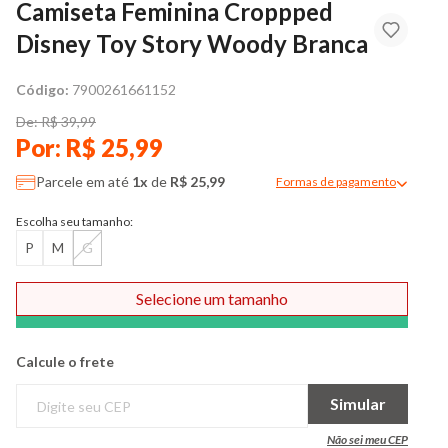
Camiseta Feminina Croppped
Disney Toy Story Woody Branca
Código:
7900261661152
De: R$ 39,99
Por: R$ 25,99
Parcele em até
1x
de
R$ 25,99
Formas de pagamento
Modal de formas de pag
Escolha seu tamanho:
P
M
G
Selecione um tamanho
Comprar
Calcule o frete
Simular
Não sei meu CEP