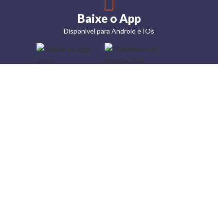
Baixe o App
Disponível para Android e IOs
Lojas
Torra: a
moda do
preço
baixo
A Torra é
uma rede
varejista
que conta