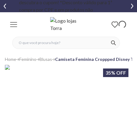
fechar menu
fechar menu
 favoritos
ver produtos
Home
Feminino
Blusas
Camiseta Feminina Croppped Disney To
35% OFF