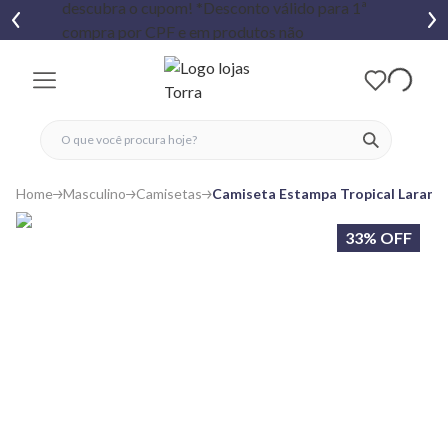
fechar menu
fechar menu
 favoritos
ver produtos
Home
Masculino
Camisetas
Camiseta Estampa Tropical Laranja
33% OFF