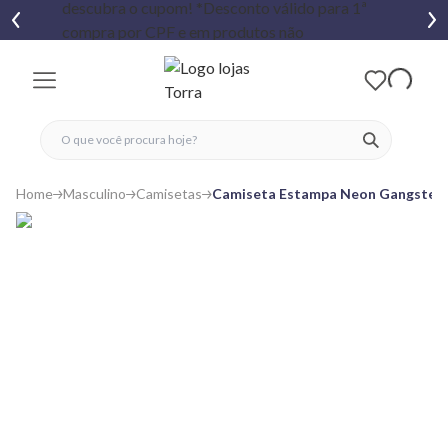
fechar menu
fechar menu
 favoritos
ver produtos
Home
Masculino
Camisetas
Camiseta Estampa Neon Gangster