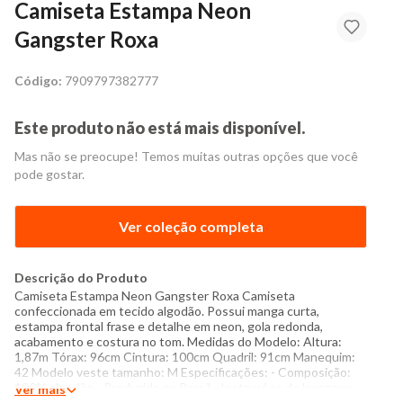
Camiseta Estampa Neon
Gangster Roxa
Código:
7909797382777
Este produto não está mais disponível.
Mas não se preocupe! Temos muitas outras opções que você
pode gostar.
Ver coleção completa
Descrição do Produto
Camiseta Estampa Neon Gangster Roxa Camiseta
confeccionada em tecido algodão. Possui manga curta,
estampa frontal frase e detalhe em neon, gola redonda,
acabamento e costura no tom. Medidas do Modelo: Altura:
1,87m Tórax: 96cm Cintura: 100cm Quadril: 91cm Manequim:
42 Modelo veste tamanho: M Especificações: - Composição:
100% algodão - Produzido no Brasil - Instruções de lavagem:
Ver mais
Lavar com temperatura máxima de 40°C Não usar alvejante a