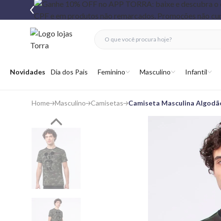
fechar menu
fechar menu
 favoritos
Abrir menu
Novidades
Dia dos Pais
Feminino
Masculino
Infantil
Home
Masculino
Camisetas
Camiseta Masculina Algodã