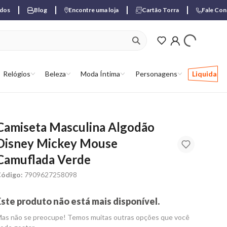
ados
Blog
Encontre uma loja
Cartão Torra
Fale Co
ver produtos favori
Relógios
Beleza
Moda Íntima
Personagens
Liquida
Camiseta Masculina Algodão
Disney Mickey Mouse
Camuflada Verde
ódigo:
7909627258098
Este produto não está mais disponível.
as não se preocupe! Temos muitas outras opções que você