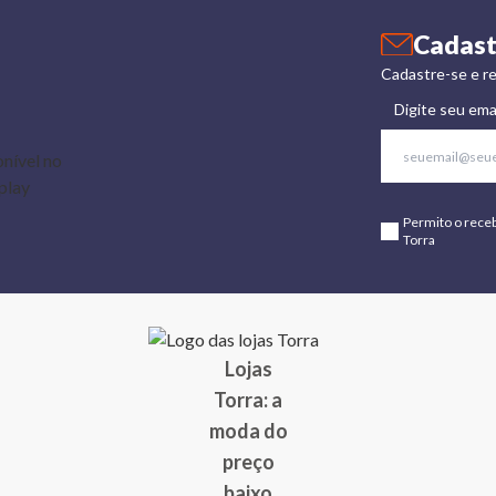
Cadast
Cadastre-se e re
Digite seu ema
Permito o rece
Torra
Lojas
Torra: a
moda do
preço
baixo