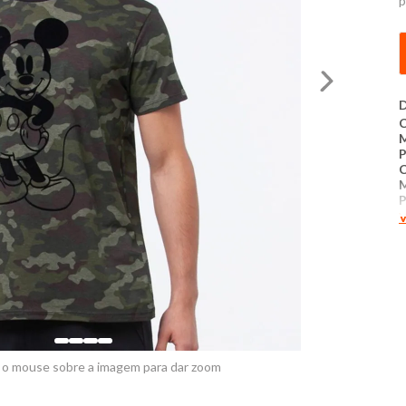
p
D
C
P
P
V
M
a
r
c
c
c
u
l
 o mouse sobre a imagem para dar zoom
b
m