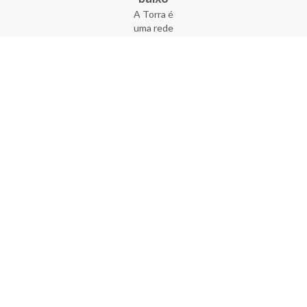
A Torra é
uma rede
varejista
que conta
com 90
lojas em 17
estados
brasileiros,
além da loja
online - site
e aplicativo.
Fundada há
33 anos no
coração do
Brás, a
empresa foi
criada com
o sonho de
transformar
o varejo
popular,
tornando-