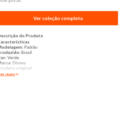
ode gostar.
Ver coleção completa
escrição do Produto
aracterísticas
Modelagem
: Padrão
roduzido
: Brasil
Cor
: Verde
Marca
: Disney
roduto original
er mais
ais detalhes:
Camiseta masculina confeccionada em
lgodão, oferecendo toque macio, conforto e ótima
espirabilidade para o uso diário. Possui modelagem tradicional
om caimento confortável, decote redondo clássico e mangas
urtas. A estampa do Mickey em destaque sobre o fundo
amuflado traz um visual moderno e cheio de personalidade,
nindo o estilo urbano ao universo Disney.Ideal para compor
ooks casuais e despojados, combina facilmente com jeans,
ermudas ou calças, sendo perfeita para o dia a dia, passeios e
omentos de lazer.