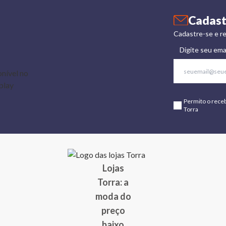
Cadast
Cadastre-se e re
Digite seu ema
Permito o rece
Torra
Lojas
Torra: a
moda do
preço
baixo