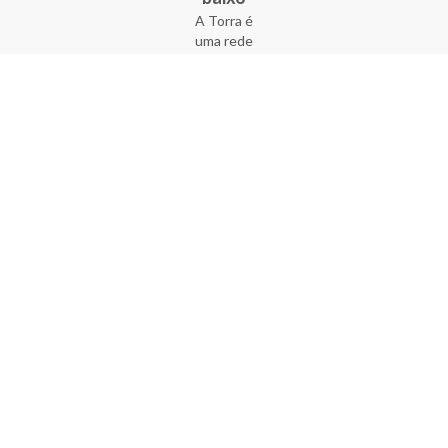
A Torra é
uma rede
varejista
que conta
com 90
lojas em 17
estados
brasileiros,
além da loja
online - site
e aplicativo.
Fundada há
33 anos no
coração do
Brás, a
empresa foi
criada com
o sonho de
transformar
o varejo
popular,
tornando-