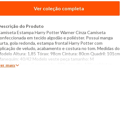
Ver coleção completa
escrição do Produto
amiseta Estampa Harry Potter Warner Cinza Camiseta
onfeccionada em tecido algodão e poliéster. Possui manga
urta, gola redonda, estampa frontal Harry Potter com
plicação de veludo, acabamento e costura no tom. Medidas do
odelo Altura: 1,85 Tórax: 98cm Cintura: 80cm Quadril: 101cm
anequim: 40/42 Modelo veste peça tamanho: M
specificações: - Composição: 88% algodão, 12% poliéster -
er mais
roduzido no Brasil - Instruções de lavagem: Lavar com
emperatura máxima de 40°C Não usar alvejante a base de
loro Proibido usar secadora Secar pendurada sem torcer
assar com temperatura máxima de 110°C Não lavar a seco O
om das cores dos produtos nas fotos podem sofrer variações
m decorrência do flash.