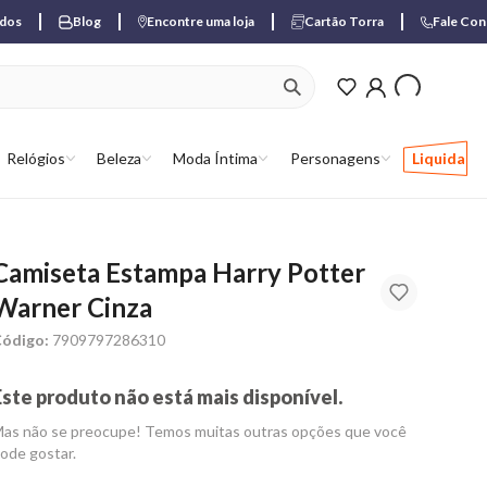
ados
Blog
Encontre uma loja
Cartão Torra
Fale Co
ver produtos favori
Relógios
Beleza
Moda Íntima
Personagens
Liquida
Camiseta Estampa Harry Potter
Warner Cinza
ódigo:
7909797286310
Este produto não está mais disponível.
as não se preocupe! Temos muitas outras opções que você
ode gostar.