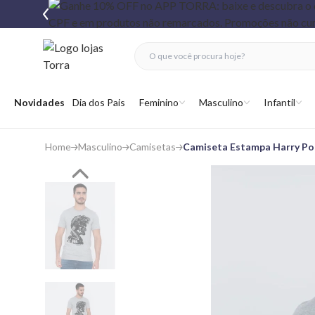
fechar menu
fechar menu
 favoritos
Abrir menu
Novidades
Dia dos Pais
Feminino
Masculino
Infantil
Home
Masculino
Camisetas
Camiseta Estampa Harry Po