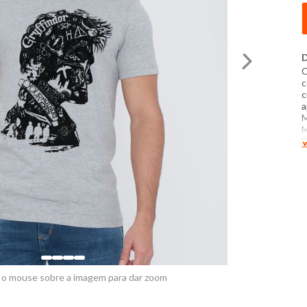
D
C
c
c
a
M
M
E
V
P
t
c
P
t
e
 o mouse sobre a imagem para dar zoom