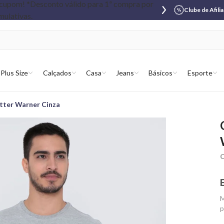
Clube de Afili
Plus Size
Calçados
Casa
Jeans
Básicos
Esporte
tter Warner Cinza
C
M
p