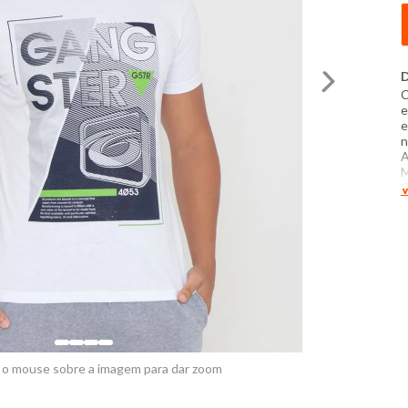
D
C
e
e
n
A
M
C
V
-
3
S
d
f
 o mouse sobre a imagem para dar zoom