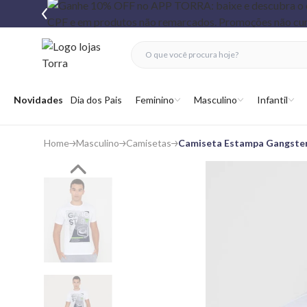
fechar menu
fechar menu
 favoritos
Abrir menu
Novidades
Dia dos Pais
Feminino
Masculino
Infantil
Home
Masculino
Camisetas
Camiseta Estampa Gangster