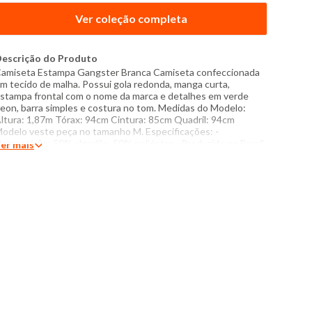
Ver coleção completa
escrição do Produto
amiseta Estampa Gangster Branca Camiseta confeccionada
m tecido de malha. Possui gola redonda, manga curta,
stampa frontal com o nome da marca e detalhes em verde
eon, barra simples e costura no tom. Medidas do Modelo:
ltura: 1,87m Tórax: 94cm Cintura: 85cm Quadril: 94cm
odelo veste peça no tamanho M. Especificações: -
omposição: 50% algodão, 50% poliéster - Produzido no Brasil
er mais
 Instruções de lavagem: Lavar com temperatura máxima de
0°C Não usar alvejante a base de cloro Proibido usar secadora
ecar pendurada sem torcer Passar com temperatura máxima
e 110°C Não lavar a seco O tom das cores dos produtos nas
otos podem sofrer variações em decorrência do flash.