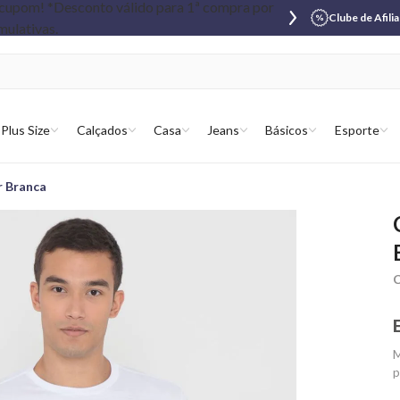
Clube de Afili
Plus Size
Calçados
Casa
Jeans
Básicos
Esporte
 Branca
C
M
p