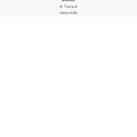
A Torra é
uma rede
varejista
que conta
com 90
lojas em 17
estados
brasileiros,
além da loja
online - site
e aplicativo.
Fundada há
33 anos no
coração do
Brás, a
empresa foi
criada com
o sonho de
transformar
o varejo
popular,
tornando-