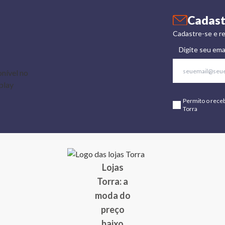
Cadast
Cadastre-se e re
Digite seu ema
Permito o rece
Torra
Lojas
Torra: a
moda do
preço
baixo