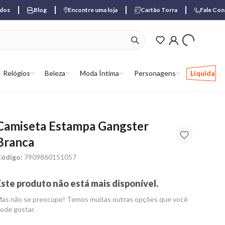
ados
Blog
Encontre uma loja
Cartão Torra
Fale Co
ver produtos favori
Relógios
Beleza
Moda Íntima
Personagens
Liquida
Camiseta Estampa Gangster
Branca
ódigo:
7909860151057
Este produto não está mais disponível.
as não se preocupe! Temos muitas outras opções que você
ode gostar.