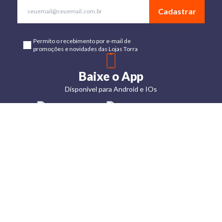
Cadastrar
Permito o recebimento por e-mail de
promoções e novidades das Lojas Torra
Baixe o App
Disponível para Android e IOs
Lojas
Torra: a
moda do
preço