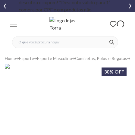
fechar menu
fechar menu
 favoritos
ver produtos
Home
Esporte
Esporte Masculino
Camisetas, Polos e Regatas
Ca
30% OFF