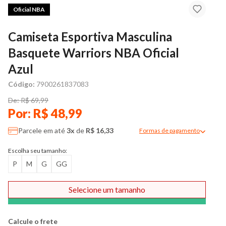
Oficial NBA
Camiseta Esportiva Masculina
Basquete Warriors NBA Oficial
Azul
Código:
7900261837083
De: R$ 69,99
Por: R$ 48,99
Parcele em até
3x
de
R$ 16,33
Formas de pagamento
Modal de formas de pag
Escolha seu tamanho:
P
M
G
GG
Selecione um tamanho
Comprar
Calcule o frete