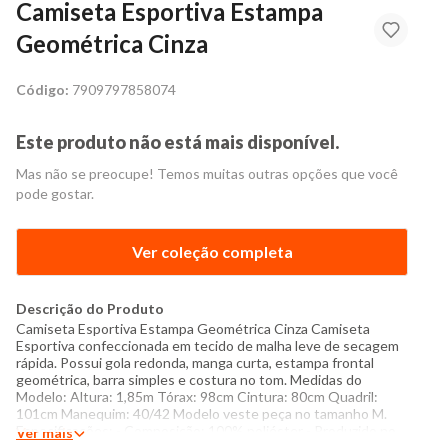
Camiseta Esportiva Estampa
Geométrica Cinza
Código:
7909797858074
Este produto não está mais disponível.
Mas não se preocupe! Temos muitas outras opções que você
pode gostar.
Ver coleção completa
Descrição do Produto
Camiseta Esportiva Estampa Geométrica Cinza Camiseta
Esportiva confeccionada em tecido de malha leve de secagem
rápida. Possui gola redonda, manga curta, estampa frontal
geométrica, barra simples e costura no tom. Medidas do
Modelo: Altura: 1,85m Tórax: 98cm Cintura: 80cm Quadril:
101cm Manequim: 40/42 Modelo veste peça no tamanho M.
Especificações: - Composição: 100% poliéster - Produzido no
Ver mais
Brasil - Instruções de lavagem: Lavar com temperatura máxima