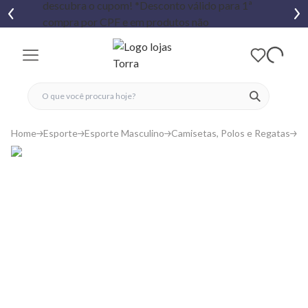
fechar menu
fechar menu
 favoritos
ver produtos
Home
Esporte
Esporte Masculino
Camisetas, Polos e Regatas
Ca