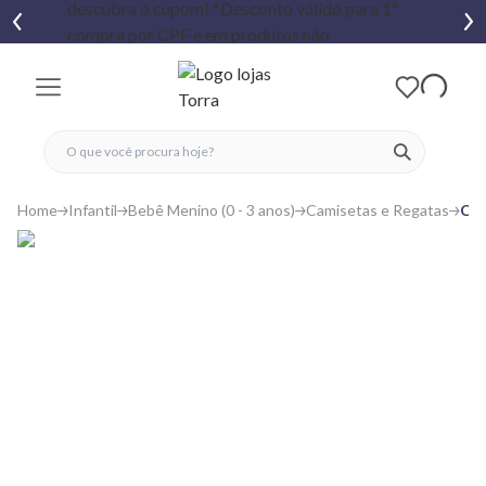
fechar menu
fechar menu
 favoritos
ver produtos
Home
Infantil
Bebê Menino (0 - 3 anos)
Camisetas e Regatas
Cam