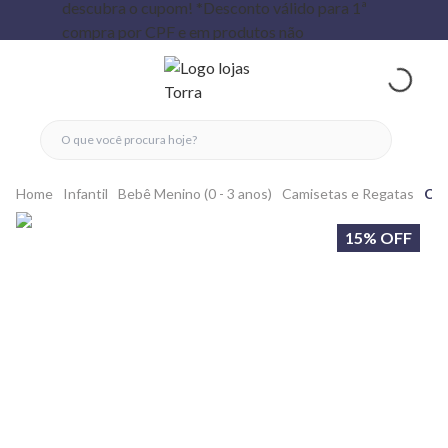
fechar menu
fechar menu
 favoritos
ver produtos
Home
Infantil
Bebê Menino (0 - 3 anos)
Camisetas e Regatas
Cam
15% OFF