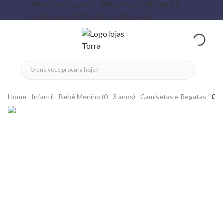
fechar menu
fechar menu
 favoritos
ver produtos
Home
Infantil
Bebê Menino (0 - 3 anos)
Camisetas e Regatas
Cam