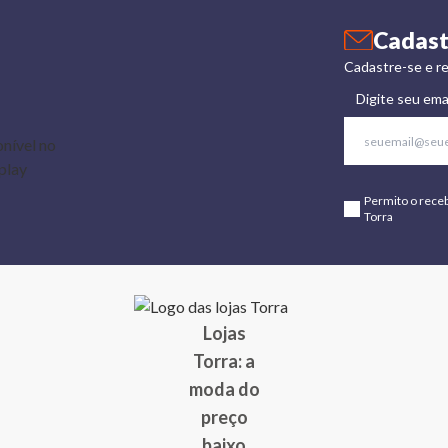
Cadast
Cadastre-se e re
Digite seu ema
Permito o rece
Torra
Lojas
Torra: a
moda do
preço
baixo