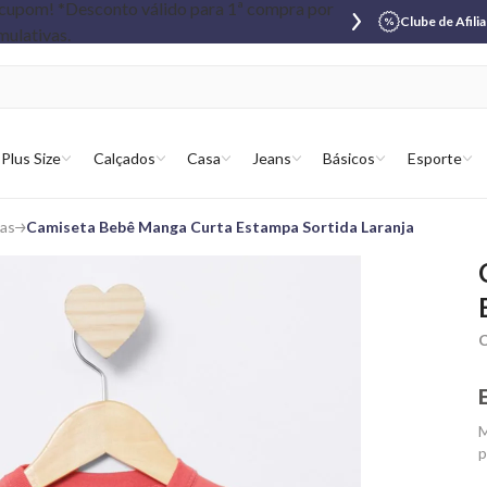
Clube de Afili
Plus Size
Calçados
Casa
Jeans
Básicos
Esporte
tas
Camiseta Bebê Manga Curta Estampa Sortida Laranja
C
M
p