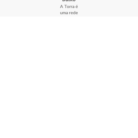
A Torra é
uma rede
varejista
que conta
com 90
lojas em 17
estados
brasileiros,
além da loja
online - site
e aplicativo.
Fundada há
33 anos no
coração do
Brás, a
empresa foi
criada com
o sonho de
transformar
o varejo
popular,
tornando-