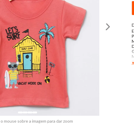
D
E
D
G
C
V
C
T
P
S
E
 o mouse sobre a imagem para dar zoom
M
O