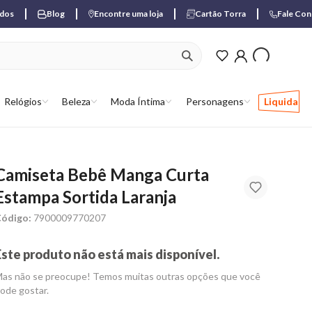
ados
Blog
Encontre uma loja
Cartão Torra
Fale Co
ver produtos favori
Relógios
Beleza
Moda Íntima
Personagens
Liquida
Camiseta Bebê Manga Curta
Estampa Sortida Laranja
ódigo:
7900009770207
Este produto não está mais disponível.
as não se preocupe! Temos muitas outras opções que você
ode gostar.