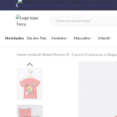
fechar menu
fechar menu
 favoritos
Abrir menu
Novidades
Dia dos Pais
Feminino
Masculino
Infantil
Home
Infantil
Bebê Menino (0 - 3 anos)
Camisetas e Rega