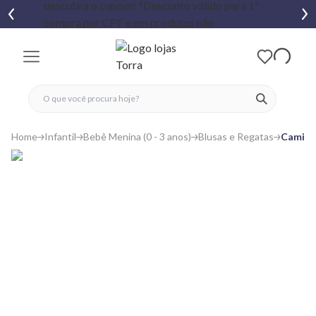
fechar menu
fechar menu
 favoritos
ver produtos
Home
Infantil
Bebê Menina (0 - 3 anos)
Blusas e Regatas
Camise