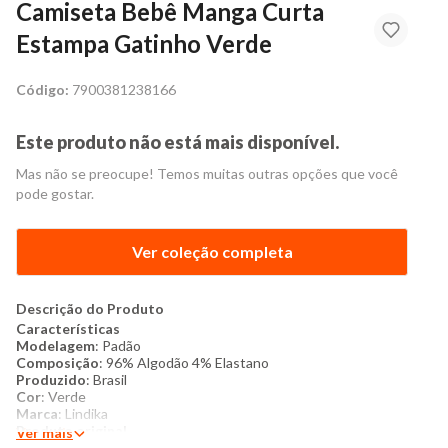
Camiseta Bebê Manga Curta
Estampa Gatinho Verde
Código:
7900381238166
Este produto não está mais disponível.
Mas não se preocupe! Temos muitas outras opções que você
pode gostar.
Ver coleção completa
Descrição do Produto
Características
Modelagem
:​ Padão
Composição
:​ 96% Algodão 4% Elastano
Produzido
:​ Brasil
Cor
:​ Verde
Marca
:​ Lindika
Produto original
Ver mais