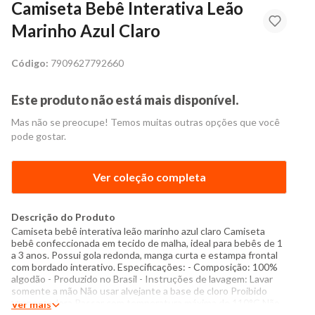
Camiseta Bebê Interativa Leão
Marinho Azul Claro
Código:
7909627792660
Este produto não está mais disponível.
Mas não se preocupe! Temos muitas outras opções que você
pode gostar.
Ver coleção completa
Descrição do Produto
Camiseta bebê interativa leão marinho azul claro Camiseta
bebê confeccionada em tecido de malha, ideal para bebês de 1
a 3 anos. Possui gola redonda, manga curta e estampa frontal
com bordado interativo. Especificações: - Composição: 100%
algodão - Produzido no Brasil - Instruções de lavagem: Lavar
somente a mão Não usar alvejante a base de cloro Proibido
usar secadora Passar com temperatura máxima de 110°C Não
Ver mais
lavar a seco O tom das cores dos produtos nas fotos podem