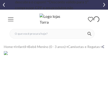
fechar menu
fechar menu
 favoritos
ver produtos
Home
Infantil
Bebê Menino (0 - 3 anos)
Camisetas e Regatas
Cam