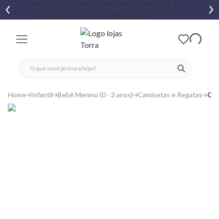
fechar menu
fechar menu
 favoritos
ver produtos
Home
Infantil
Bebê Menino (0 - 3 anos)
Camisetas e Regatas
Cam