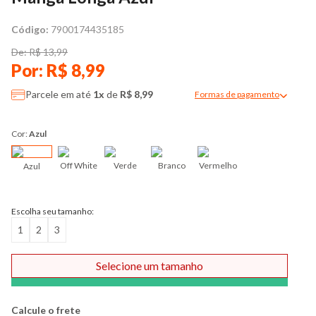
Código:
7900174435185
De: R$ 13,99
Por: R$ 8,99
Parcele em até
1x
de
R$ 8,99
Formas de pagamento
Modal de formas de pag
Cor:
Azul
Off White
Verde
Branco
Vermelho
Azul
Escolha seu tamanho:
1
2
3
Selecione um tamanho
Comprar
Calcule o frete