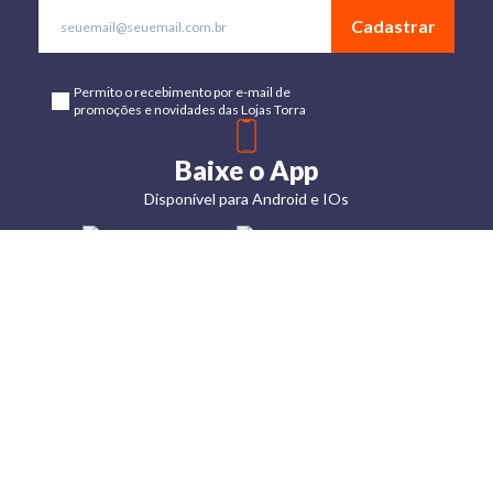
Cadastrar
Permito o recebimento por e-mail de
promoções e novidades das Lojas Torra
Baixe o App
Disponível para Android e IOs
Lojas
Torra: a
moda do
preço