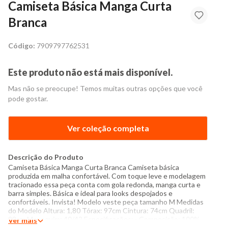
Camiseta Básica Manga Curta
Branca
Código:
7909797762531
Este produto não está mais disponível.
Mas não se preocupe! Temos muitas outras opções que você
pode gostar.
Ver coleção completa
Descrição do Produto
Camiseta Básica Manga Curta Branca Camiseta básica
produzida em malha confortável. Com toque leve e modelagem
tracionado essa peça conta com gola redonda, manga curta e
barra simples. Básica e ideal para looks despojados e
confortáveis. Invista! Modelo veste peça tamanho M Medidas
do Modelo Altura: 1,80 Tórax: 97cm Cintura: 74cm Quadril:
92cm Manequim: 40/42 Especificações: - Composição: 100%
Ver mais
poliéster - Produzido no Brasil - Instruções de lavagem: Lavar