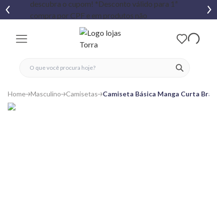
fechar menu
fechar menu
 favoritos
ver produtos
Home
Masculino
Camisetas
Camiseta Básica Manga Curta Bran