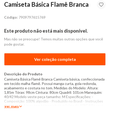
Camiseta Básica Flamê Branca
Código:
7909797615769
Este produto não está mais disponível.
Mas não se preocupe! Temos muitas outras opções que você
pode gostar.
Ver coleção completa
Descrição do Produto
Camiseta Básica Flamê Branca Camiseta básica, confeccionada
em tecido malha flamê. Possui manga curta, gola redonda,
acabamento e costura no tom. Medidas do Modelo: Altura:
1,85m Tórax: 98cm Cintura: 80cm Quadril: 101cm Manequim:
40/42 Modelo veste peça tamanho: M Especificações: -
Composição: 100% algodão - Produzido no Brasil - Instruções
de lavagem: Lavar com temperatura máxima de 40°C Não usar
Ver mais
alvejante a base de cloro Proibido usar secadora Passar com
temperatura máxima de 150°C Não lavar a seco O tom das