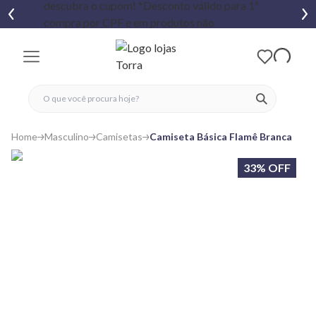
fechar menu
fechar menu
 favoritos
ver produtos
Home
Masculino
Camisetas
Camiseta Básica Flamê Branca
33% OFF