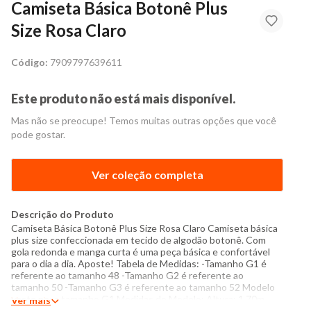
Camiseta Básica Botonê Plus
Size Rosa Claro
Código:
7909797639611
Este produto não está mais disponível.
Mas não se preocupe! Temos muitas outras opções que você
pode gostar.
Ver coleção completa
Descrição do Produto
Camiseta Básica Botonê Plus Size Rosa Claro Camiseta básica
plus size confeccionada em tecido de algodão botonê. Com
gola redonda e manga curta é uma peça básica e confortável
para o dia a dia. Aposte! Tabela de Medidas: -Tamanho G1 é
referente ao tamanho 48 -Tamanho G2 é referente ao
tamanho 50 -Tamanho G3 é referente ao tamanho 52 Modelo
veste peça tamanho G1 Medidas do Modelo: Altura: 1,70m
Ver mais
Tórax: 98cm Cintura: 91cm Quadril: 115cm Manequim: 48