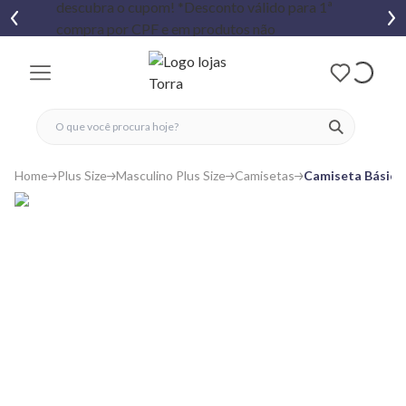
fechar menu
fechar menu
 favoritos
ver produtos
Home
Plus Size
Masculino Plus Size
Camisetas
Camiseta Básica 