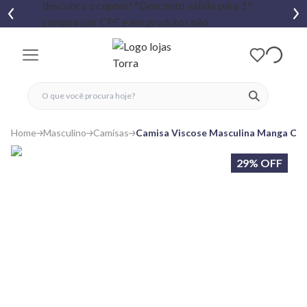
fechar menu
fechar menu
 favoritos
ver produtos
Home
Masculino
Camisas
Camisa Viscose Masculina Manga Cur
29% OFF