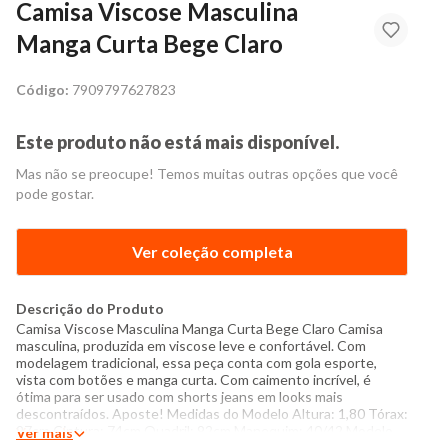
Camisa Viscose Masculina
Manga Curta Bege Claro
Código:
7909797627823
Este produto não está mais disponível.
Mas não se preocupe! Temos muitas outras opções que você
pode gostar.
Ver coleção completa
Descrição do Produto
Camisa Viscose Masculina Manga Curta Bege Claro Camisa
masculina, produzida em viscose leve e confortável. Com
modelagem tradicional, essa peça conta com gola esporte,
vista com botões e manga curta. Com caimento incrível, é
ótima para ser usado com shorts jeans em looks mais
descontraídos. Aposte! Medidas do Modelo Altura: 1,80 Tórax:
97cm Cintura: 74cm Quadril: 92cm Manequim: 40/42 Modelo
Ver mais
veste peça tamanho M Especificações: - Composição: 100%