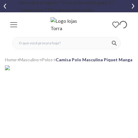
fechar menu
fechar menu
 favoritos
ver produtos
Home
Masculino
Polos
Camisa Polo Masculina Piquet Manga Cu