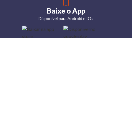
Baixe o App
Disponível para Android e IOs
Lojas
Torra: a
moda do
preço
baixo
A Torra é
uma rede
varejista
que conta