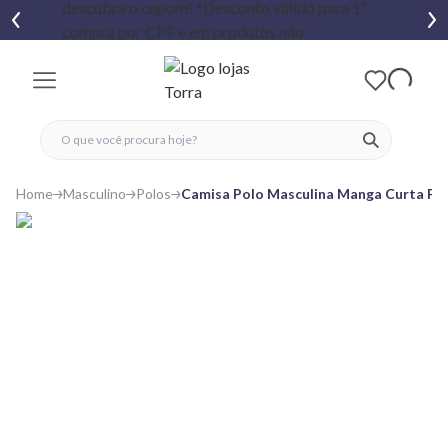
fechar menu
fechar menu
 favoritos
ver produtos
Home
Masculino
Polos
Camisa Polo Masculina Manga Curta Pi