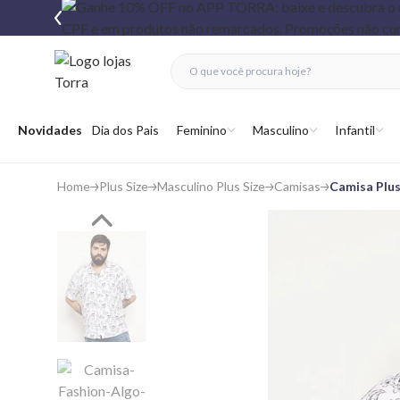
fechar menu
fechar menu
 favoritos
Abrir menu
Novidades
Dia dos Pais
Feminino
Masculino
Infantil
Home
Plus Size
Masculino Plus Size
Camisas
Camisa Plus