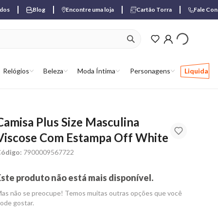
ados
Blog
Encontre uma loja
Cartão Torra
Fale Co
ver produtos favori
Relógios
Beleza
Moda Íntima
Personagens
Liquida
Camisa Plus Size Masculina
Viscose Com Estampa Off White
ódigo:
7900009567722
Este produto não está mais disponível.
as não se preocupe! Temos muitas outras opções que você
ode gostar.