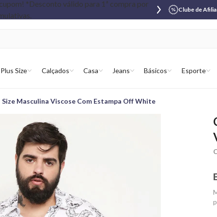
Clube de Afili
Plus Size
Calçados
Casa
Jeans
Básicos
Esporte
 Size Masculina Viscose Com Estampa Off White
C
M
p