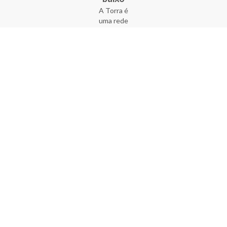
A Torra é
uma rede
varejista
que conta
com 90
lojas em 17
estados
brasileiros,
além da loja
online - site
e aplicativo.
Fundada há
33 anos no
coração do
Brás, a
empresa foi
criada com
o sonho de
transformar
o varejo
popular,
tornando-