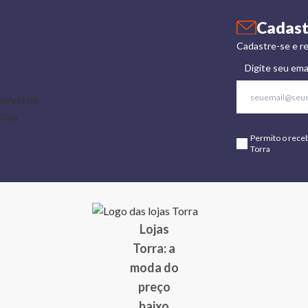
Cadast
Cadastre-se e re
Digite seu ema
Permito o rece
Torra
Lojas
Torra: a
moda do
preço
baixo