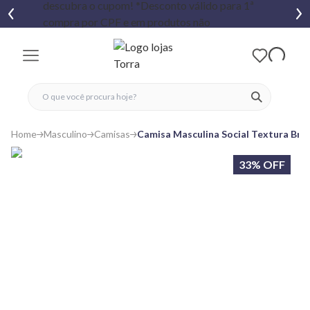
fechar menu
fechar menu
 favoritos
ver produtos
Home
Masculino
Camisas
Camisa Masculina Social Textura Bra
33% OFF