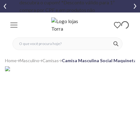
fechar menu
fechar menu
 favoritos
ver produtos
Home
Masculino
Camisas
Camisa Masculina Social Maquinetada