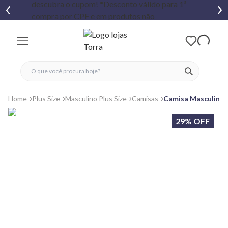
fechar menu
fechar menu
 favoritos
ver produtos
Home
Plus Size
Masculino Plus Size
Camisas
Camisa Masculina P
29% OFF