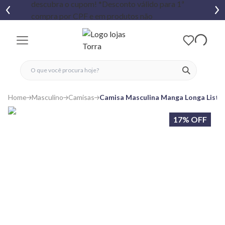
fechar menu
fechar menu
 favoritos
ver produtos
Home
Masculino
Camisas
Camisa Masculina Manga Longa Listr
17% OFF