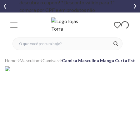
fechar menu
fechar menu
 favoritos
ver produtos
Home
Masculino
Camisas
Camisa Masculina Manga Curta Estam