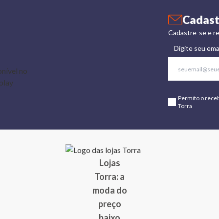
Cadast
Cadastre-se e re
Digite seu ema
Permito o rece
Torra
Lojas
Torra: a
moda do
preço
baixo