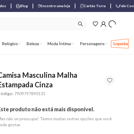
ados
Blog
Encontre uma loja
Cartão Torra
Fale Co
ver produtos favori
Relógios
Beleza
Moda Íntima
Personagens
Liquida
Camisa Masculina Malha
Estampada Cinza
ódigo:
7909797890135
Este produto não está mais disponível.
as não se preocupe! Temos muitas outras opções que você
ode gostar.