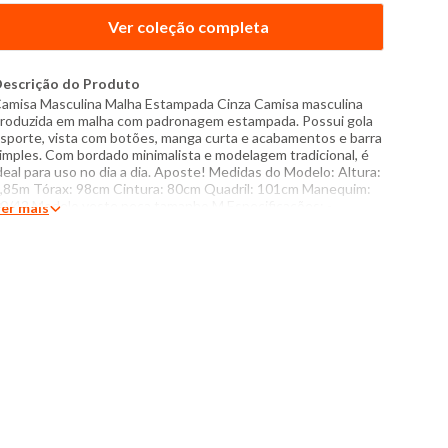
Ver coleção completa
escrição do Produto
amisa Masculina Malha Estampada Cinza Camisa masculina
roduzida em malha com padronagem estampada. Possui gola
sporte, vista com botões, manga curta e acabamentos e barra
imples. Com bordado minimalista e modelagem tradicional, é
deal para uso no dia a dia. Aposte! Medidas do Modelo: Altura:
,85m Tórax: 98cm Cintura: 80cm Quadril: 101cm Manequim:
0/42 Modelo veste peça tamanho M Especificações: -
er mais
omposição: 77% algodão, 23% poliéster - Produzido no Brasil
 Instruções de lavagem: Lavar com temperatura máxima de
0°C Não usar alvejante a base de cloro Proibido o uso de
ecadora Passar com temperatura máxima de 110°C Não lavar
 seco O tom das cores dos produtos nas fotos podem sofrer
ariações em decorrência do flash.