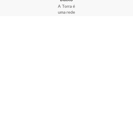
A Torra é
uma rede
varejista
que conta
com 90
lojas em 17
estados
brasileiros,
além da loja
online - site
e aplicativo.
Fundada há
33 anos no
coração do
Brás, a
empresa foi
criada com
o sonho de
transformar
o varejo
popular,
tornando-