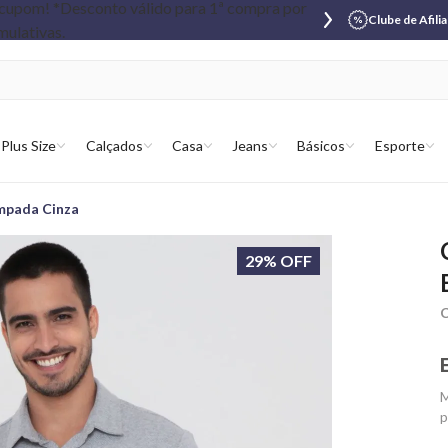
Clube de Afili
Plus Size
Calçados
Casa
Jeans
Básicos
Esporte
mpada Cinza
29% OFF
C
M
p