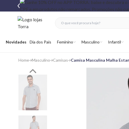
fechar menu
fechar menu
 favoritos
Abrir menu
Novidades
Dia dos Pais
Feminino
Masculino
Infantil
Home
Masculino
Camisas
Camisa Masculina Malha Esta