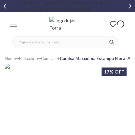
fechar menu
fechar menu
 favoritos
ver produtos
Home
Masculino
Camisas
Camisa Masculina Estampa Floral Azu
17% OFF