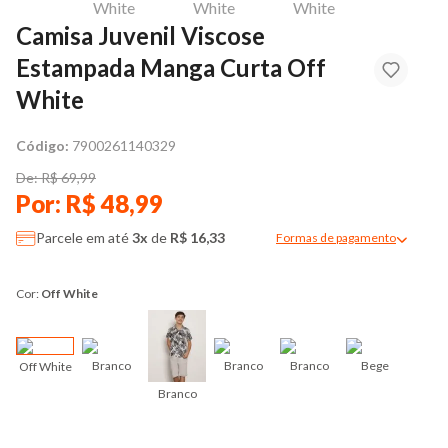
Camisa Juvenil Viscose
Estampada Manga Curta Off
White
Código:
7900261140329
De: R$ 69,99
Por: R$ 48,99
Parcele em até
3x
de
R$ 16,33
Formas de pagamento
Modal de formas de pag
Cor:
Off White
Branco
Branco
Branco
Bege
Off White
Branco
Beg