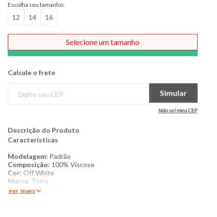
Escolha seu tamanho:
12
14
16
Selecione um tamanho
Comprar
Calcule o frete
Simular
Não sei meu CEP
Descrição do Produto
Características
Modelagem:
Padrão
Composição:
100% Viscose
Cor:
Off White
Marca:
Torra
Produto Original
Ver mais
Mais detalhes
: Camisa juvenil confeccionada em viscose.
Modelagem padrão, gola dobrável, manga curta, botões