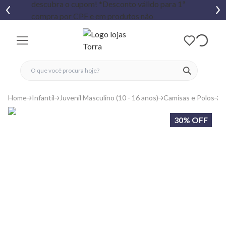
fechar menu
fechar menu
 favoritos
ver produtos
Home
Infantil
Juvenil Masculino (10 - 16 anos)
Camisas e Polos
C
30% OFF