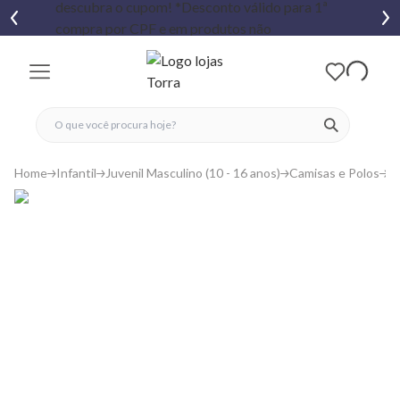
fechar menu
fechar menu
 favoritos
ver produtos
Home
Infantil
Juvenil Masculino (10 - 16 anos)
Camisas e Polos
C