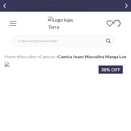
fechar menu
fechar menu
 favoritos
ver produtos
Home
Masculino
Camisas
Camisa Jeans Masculina Manga Longa
38% OFF