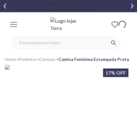
fechar menu
fechar menu
 favoritos
ver produtos
Home
Feminino
Camisas
Camisa Feminina Estampada Preta
17% OFF