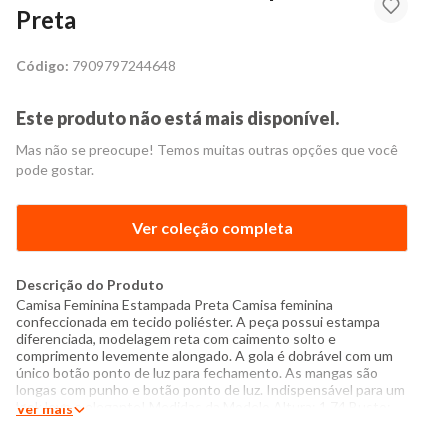
Preta
Código:
7909797244648
Este produto não está mais disponível.
Mas não se preocupe! Temos muitas outras opções que você
pode gostar.
Ver coleção completa
Descrição do Produto
Camisa Feminina Estampada Preta Camisa feminina
confeccionada em tecido poliéster. A peça possui estampa
diferenciada, modelagem reta com caimento solto e
comprimento levemente alongado. A gola é dobrável com um
único botão ponto de luz para fechamento. As mangas são
longas com punho e botão ponto de luz. Indispensável para um
look leve e elegante! Medidas da Modelo Altura: 1,74 Busto:
Ver mais
83cm Cintura: 63cm Quadril: 87cm Manequim: 38 Modelo
veste peça tamanho P Especificações: - Composição: 100%