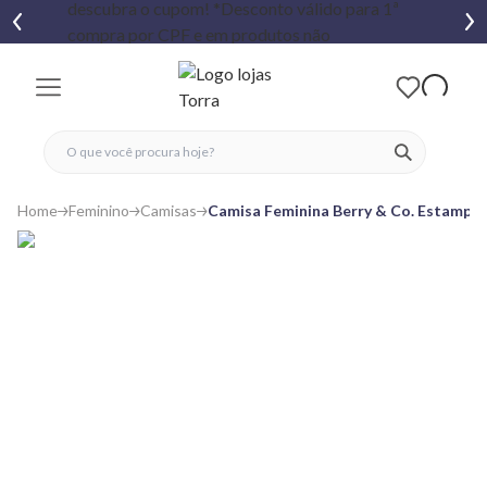
fechar menu
fechar menu
 favoritos
ver produtos
Home
Feminino
Camisas
Camisa Feminina Berry & Co. Estampa