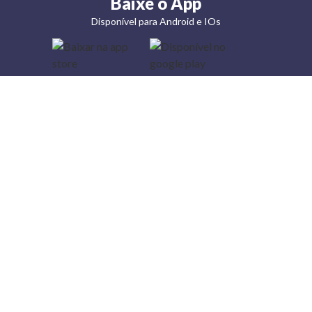
Baixe o App
Disponível para Android e IOs
Lojas
Torra: a
moda do
preço
baixo
A Torra é
uma rede
varejista
que conta
com 90
lojas em 17