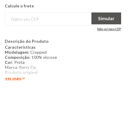
Calcule o frete
Simular
Não sei meu CEP
Descrição do Produto
Características
Modelagem
: Cropped
Composição
: 100% viscose
Cor
: Preta
Marca
: Berry Co.
Produto original
Ver mais
Mais detalhes:
Camisa feminina confeccionada em viscose,
possui gola dobrável, fechamento por botões, modelagem
manga curta, cropped, com costura e acabamento padrão.
Modelo veste tamanho P
Medidas do modelo
Altura: 1,63
Busto: 80cm
Cintura: 94 cm
Quadril: 64 cm
Manequim: 36