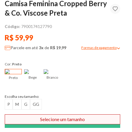
Camisa Feminina Cropped Berry
& Co. Viscose Preta
Código:
7900174127790
R$ 59,99
Parcele em até
3x
de
R$ 19,99
Formas de pagamento
Modal de formas de pag
Cor:
Preto
Bege
Branco
Preto
Escolha seu tamanho:
P
M
G
GG
Selecione um tamanho
Comprar