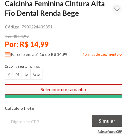
Calcinha Feminina Cintura Alta
Fio Dental Renda Bege
Código:
7900224435851
De: R$ 24,99
Por: R$ 14,99
Parcele em até
1x
de
R$ 14,99
Formas de pagamento
Modal de formas de pag
Escolha seu tamanho:
P
M
G
GG
Selecione um tamanho
Comprar
Calcule o frete
Simular
Não sei meu CEP