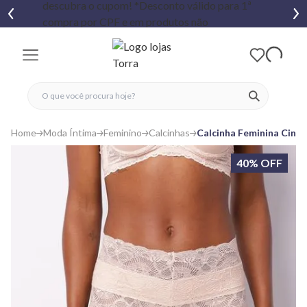
fechar menu
fechar menu
 favoritos
ver produtos
Home
Moda Íntima
Feminino
Calcinhas
Calcinha Feminina Cintu
40% OFF