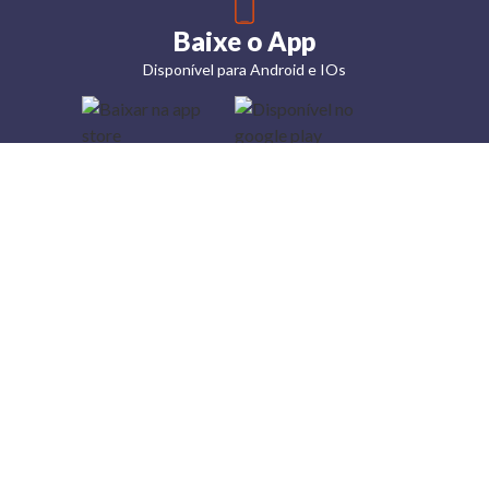
Baixe o App
Disponível para Android e IOs
Lojas
Torra: a
moda do
preço
baixo
A Torra é
uma rede
varejista
que conta