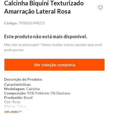
Calcinha Biquini Texturizado
Amarração Lateral Rosa
Código:
7900261948215
Este produto não está mais disponível.
Mas não se preocupe! Temos muitas outras opções que você
pode gostar.
Ver coleção completa
Descrição do Produto
Características
Modelagem
: Calcinha
Composição
: 95% Poliéster 5% Elastano
Produzido
: Brasil
Cor
: Rosa
Marca
: Torra
​Produto original
Ver mais