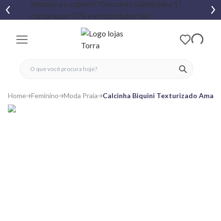
fechar menu
fechar menu
 favoritos
ver produtos
Home
Feminino
Moda Praia
Calcinha Biquini Texturizado Amarr