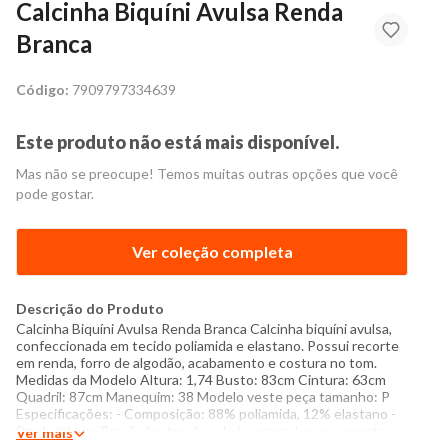
Calcinha Biquíni Avulsa Renda
Branca
Código:
7909797334639
Este produto não está mais disponível.
Mas não se preocupe! Temos muitas outras opções que você
pode gostar.
Ver coleção completa
Descrição do Produto
Calcinha Biquíni Avulsa Renda Branca Calcinha biquíni avulsa,
confeccionada em tecido poliamida e elastano. Possui recorte
em renda, forro de algodão, acabamento e costura no tom.
Medidas da Modelo Altura: 1,74 Busto: 83cm Cintura: 63cm
Quadril: 87cm Manequim: 38 Modelo veste peça tamanho: P
Especificações: - Composição: 88% poliamida, 12% elastano -
Produzido no Brasil - Instruções de lavagem: Lavar somente a
Ver mais
mão Não usar alvejante a base de cloro Proibido usar secadora