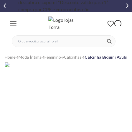
fechar menu
fechar menu
 favoritos
ver produtos
Home
Moda Íntima
Feminino
Calcinhas
Calcinha Biquíni Avulsa